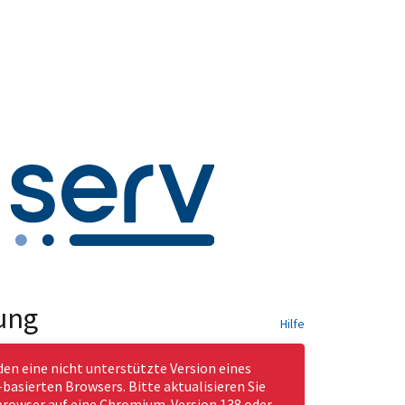
ung
Hilfe
den eine nicht unterstützte Version eines
asierten Browsers. Bitte aktualisieren Sie
rowser auf eine Chromium-Version 138 oder